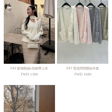
F45 鬆弛輕絨v領綁帶上衣
F47 雪花閃閃開衫外套
TWD 1380
TWD 1680