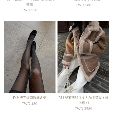
褲襪
TWD 580
TWD 550
F49 漂亮細閃透膚絲襪
F31 雙面熊熊拼皮大衣(零落差！超
上相！)
TWD 480
TWD 3580