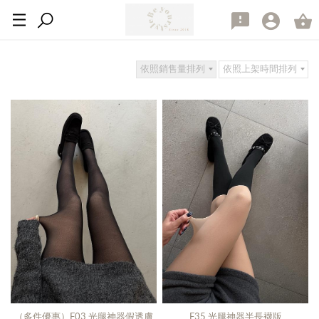
依照銷售量排列
依照上架時間排列
（多件優惠）F03 光腿神器假透膚
F35 光腿神器半長襪版